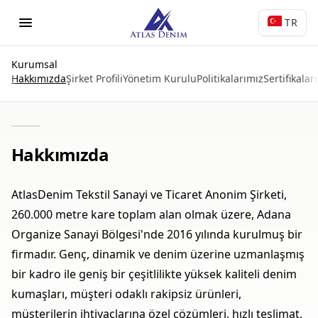
İçeriğe git
TR
Kurumsal
Hakkımızda
Şirket Profili
Yönetim Kurulu
Politikalarımız
Sertifikalar
Hakkımızda
AtlasDenim Tekstil Sanayi ve Ticaret Anonim Şirketi,
260.000 metre kare toplam alan olmak üzere, Adana
Organize Sanayi Bölgesi'nde 2016 yılında kurulmuş bir
firmadır. Genç, dinamik ve denim üzerine uzmanlaşmış
bir kadro ile geniş bir çeşitlilikte yüksek kaliteli denim
kumaşları, müşteri odaklı rakipsiz ürünleri,
müşterilerin ihtiyaçlarına özel çözümleri, hızlı teslimat,